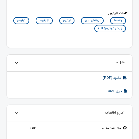
کلمات کلیدی :
پلاسما
پوشش بارور
لیتیوم
تریتیوم
نوترون
زایش تریتیوم(TBR)
فایل ها
دانلود (PDF)
فایل XML
آمار و اطلاعات
مشاهده مقاله
1,112