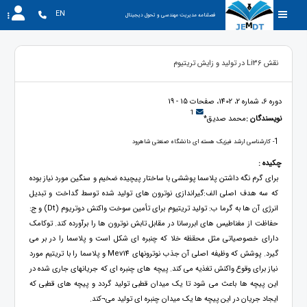
EN
فصلنامه مدیریت مهندسی و تحول دیجیتال
نقش Li36 در تولید و زایش تریتیوم
دوره 6، شماره 2، 1402، صفحات 15 - 19
1
نویسندگان :
محمد صدیق*
1
- کارشناسی ارشد فیزیک هسته ای دانشگاه صنعتی شاهرود
چکیده :
برای گرم نگه داشتن پلاسما پوششی با ساختار پیچیده ضخیم و سنگین مورد نیاز بوده
که سه هدف اصلی الف:گیراندازی نوترون های تولید شده توسط گداخت و تبدیل
انرژی آن ها به گرما ب: تولید تریتیوم برای تأمین سوخت واکنش دوتریوم (Dt) و ج:
حفاظت از مغناطیس های ابررسانا در مقابل تابش نوترون ها را برآورده کند. توکامک
دارای خصوصیاتی مثل محقظه خلا که چنبره ای شکل است و پلاسما را در بر می
گیرد. پوشش که وظیفه اصلی آن جذب نوترونهای Mev14 و پلاسما را با تریتیم مورد
نیاز برای وقوع واکنش تغذیه می کند. پیچه های چنبره ای که جریانهای جاری شده در
این پیچه ها باعث می شود تا یک میدان قطبی تولید گردد و پیچه های قطبی که
ایجاد جریان در این پیچه ها یک میدان چنبره ای تولید می¬کند.