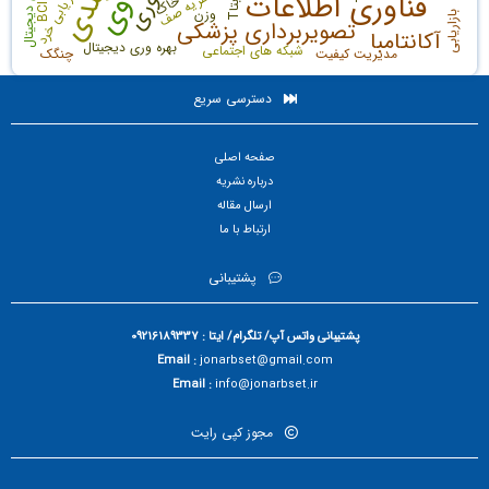
ارزهای دیجیتال
بازاریابی خرد
نظریه صف
فناوری اطلاعات
خاک
ب
T
BCI
وزن
بازاریابی
ت
ا
تصویربرداری پزشکی
آکانتامبا
بهره وری دیجیتال
شبکه های اجتماعی
مدیریت کیفیت
چنگک
دسترسی سریع
صفحه اصلی
درباره نشریه
ارسال مقاله
ارتباط با ما
پشتیبانی
پشتیبانی واتس آپ/ تلگرام/ ایتا : 09216189337
Email :
jonarbset@gmail.com
Email :
info@jonarbset.ir
مجوز کپی رایت