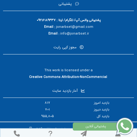
پشتیبانی
پشتیبانی واتس آپ/ تلگرام/ ایتا : 09216189337
Email :
jonarbset@gmail.com
Email :
info@jonarbset.ir
مجوز کپی رایت
This work is licensed under a
Creative Commons Attribution-NonCommercial
آمار بازدید سایت
بازدید امروز
817
بازدید دیروز
701
بازدید کل
955,805
تمام حقوق مادی و معنوی برای فصلنامه مدیریت مهندسی و تحول دیجیتال محفوظ است. © ۱۴۰۵
طراح سایت :
آسان ژورنال
© ۱۴۰۵ - 1392 نسخه 5.8