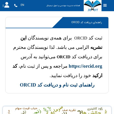
EN
فصلنامه مدیریت مهندسی و تحول دیجیتال
راهنمای دریافت کد ORCID
ثبت کد
برای همه‌ی نویسندگان
این
ORCID
نشریه
الزامی می باشد. لذا نویسندگان محترم
برای دریافت کد
می‌توانید به آدرس
ORCID
https://orcid.org
مراجعه و پس از ثبت نام،
کد
ارکید
خود را دریافت نمایید.
راهنمای ثبت نام و دریافت کد ORCID
سرمایه گذاری
داکر
پروژه
حباب قیمت سهام
رکود کانتینری
نظریه صف
چالش ها
ارگونومی