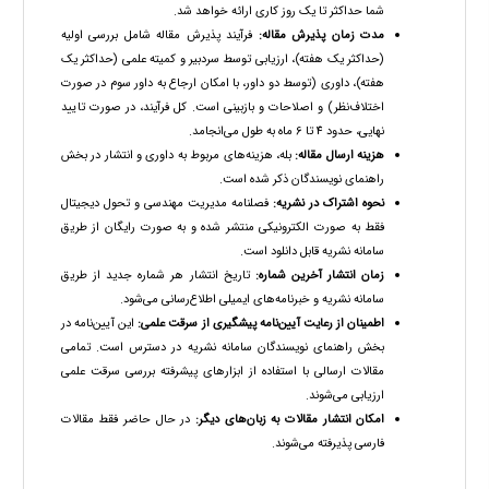
شما حداکثر تا یک روز کاری ارائه خواهد شد.
مدت زمان پذیرش مقاله:
فرآیند پذیرش مقاله شامل بررسی اولیه
(حداکثر یک هفته)، ارزیابی توسط سردبیر و کمیته علمی (حداکثر یک
هفته)، داوری (توسط دو داور، با امکان ارجاع به داور سوم در صورت
اختلاف‌نظر) و اصلاحات و بازبینی است. کل فرآیند، در صورت تایید
نهایی، حدود 4 تا 6 ماه به طول می‌انجامد.
هزینه ارسال مقاله:
بله، هزینه‌های مربوط به داوری و انتشار در بخش
راهنمای نویسندگان ذکر شده است.
نحوه اشتراک در نشریه:
فصلنامه مدیریت مهندسی و تحول دیجیتال
فقط به صورت الکترونیکی منتشر شده و به صورت رایگان از طریق
سامانه نشریه قابل دانلود است.
زمان انتشار آخرین شماره:
تاریخ انتشار هر شماره جدید از طریق
سامانه نشریه و خبرنامه‌های ایمیلی اطلاع‌رسانی می‌شود.
اطمینان از رعایت آیین‌نامه پیشگیری از سرقت علمی:
این آیین‌نامه در
بخش راهنمای نویسندگان سامانه نشریه در دسترس است. تمامی
مقالات ارسالی با استفاده از ابزارهای پیشرفته بررسی سرقت علمی
ارزیابی می‌شوند.
امکان انتشار مقالات به زبان‌های دیگر:
در حال حاضر فقط مقالات
فارسی پذیرفته می‌شوند.