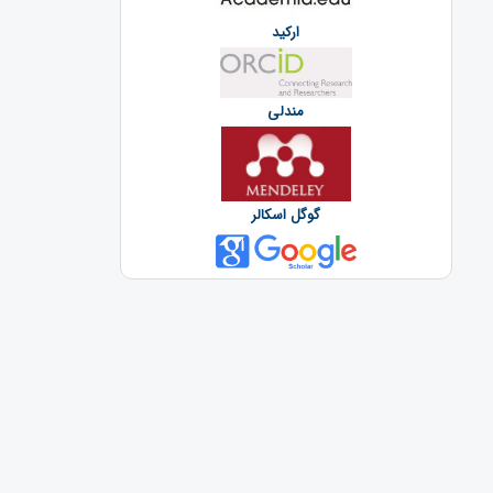
ارکید
مندلی
گوگل اسکالر