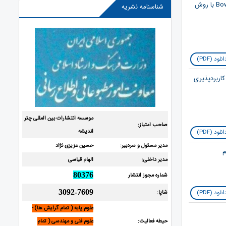
1. مقایسه طرح واکنش در شرایط اضطراری به‌ دست‌ آمده از ارزیابی ریسک بر اساس متدلوژی Bow Tie با روش
شناسنامه نشریه
نلود (PDF)
اربردپذیری
موسسه انتشارات بین المللی چتر
صاحب امتیاز:
اندیشه
نلود (PDF)
مدیر مسئول و سردبیر:
حسین عزیزی نژاد
مدیر داخلی:
الهام قیاسی
80376
شماره مجوز انتشار
3092-7609
نلود (PDF)
شاپا:
علوم پایه ( تمام گرایش ها) -
حیطه فعالیت:
علوم فنی و مهندسی ( تمام