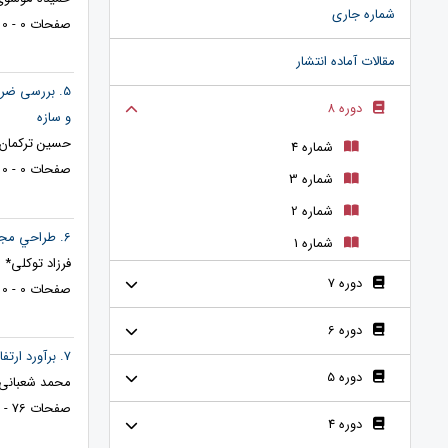
شماره جاری
صفحات 0 - 0
مقالات آماده انتشار
5. بررسی ضر
دوره 8
و سازه
حسین ترکمان*
شماره 4
صفحات 0 - 0
شماره 3
شماره 2
6. طراحي مجتمع مسكوني با رويكرد پايداری انرژی در معماری
شماره 1
فرزاد توکلی*
دوره 7
صفحات 0 - 0
دوره 6
7. برآورد ارتفاع رواناب حوزه آبخیز خارستان با روش SCS و ابزار Arc-CN Run off
دوره 5
محمد شعبانی
صفحات 76 - 83
دوره 4