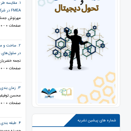
FMEA در شرکت‌های دارویی (پارس‌دارو )
مهرنوش جمشید
صفحات 0 - 0
2. ساخت و م
در سلول‌های 
نجمه خضریان 
صفحات 0 - 0
3. زمان بندی منابع در رایانش ابری با استفاده از الگوریتم بهینه سازی تغییر یافته علف های هرز مهاجم
محسن توفیقیا
صفحات 0 - 0
شماره های پیشین نشریه
4. طبقه بندی سیگنال های مغز در سیستم BCI با استفاده از تبدیل موجک
حمیده موسوی 