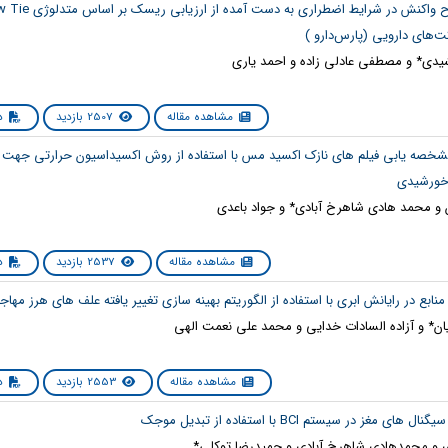
ی* و مصطفی عادلی زاده و احمد یاری
مشاهده مقاله
2507 بازدید
دا
شخصه یابی فیلم های نازک اکسید مس با استفاده از روش اکسیداسیون حرارتی جهت ک
خورشیدی
و محمد هادی شاهرخ آبادی* و جواد باعدی
مشاهده مقاله
2537 بازدید
دا
ن* و آزاده السادات خدایی و محمد علی نعمت الهی
مشاهده مقاله
2553 بازدید
دا
و محمدهادی شاهرخ آبادی و حمیدرضا توکلی*