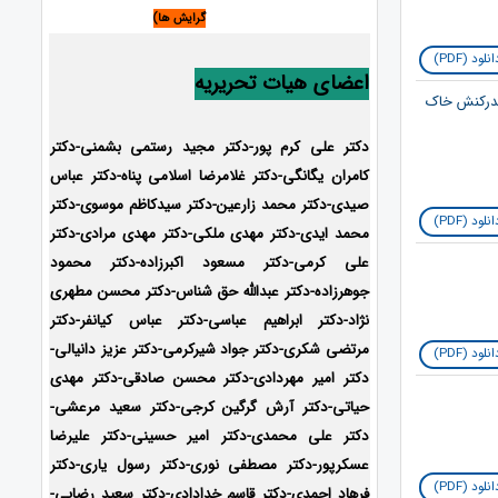
گرایش ها)
نلود (PDF)
اعضای هیات تحریریه
اندرکنش خاک
دکتر علی کرم پور-دکتر مجید رستمی بشمنی-
دکتر
کامران یگانگی-دکتر غلامرضا اسلامی پناه-دکتر عباس
صیدی-دکتر محمد زارعین-دکتر سیدکاظم موسوی-دکتر
نلود (PDF)
محمد ایدی-
دکتر مهدی ملکی-دکتر مهدی مرادی-دکتر
علی کرمی-دکتر مسعود اکبرزاده-دکتر محمود
جوهرزاده-دکتر عبدالله حق شناس-دکتر محسن مطهری
نژاد-دکتر ابراهیم عباسی-دکتر عباس کیانفر-دکتر
مرتضی شکری-دکتر جواد شیرکرمی-دکتر عزیز دانیالی-
نلود (PDF)
دکتر امیر مهردادی-دکتر محسن صادقی-دکتر مهدی
حیاتی-دکتر آرش گرگین کرجی-دکتر سعید مرعشی-
دکتر علی محمدی-دکتر امیر حسینی-دکتر علیرضا
عسکرپور-دکتر مصطفی نوری-دکتر رسول یاری-دکتر
نلود (PDF)
فرهاد احمدی-
دکتر قاسم خدادادی-دکتر سعید رضایی-