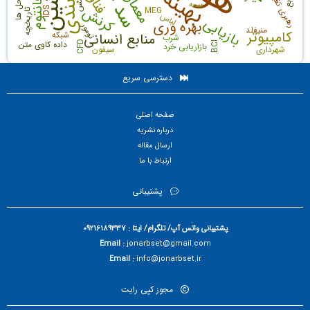
معماری
راه حل ها
رهبری تغییر
فانتوم
مس
بیمه
کرنش
MEG
IDS
تاریخچه
لباس
بازیابی
بهره وری
تومور
منیفلد
کامپیوتر
شبکه
منابع انسانی
شرب
داده کاوی متن
CFD
BCI
بازاریابی خرد
شهرداری
سیفون
دسترسی سریع
صفحه اصلی
درباره نشریه
ارسال مقاله
ارتباط با ما
پشتیبانی
پشتیبانی واتس آپ/ تلگرام/ ایتا : 09216189337
Email :
jonarbset@gmail.com
Email :
info@jonarbset.ir
مجوز کپی رایت