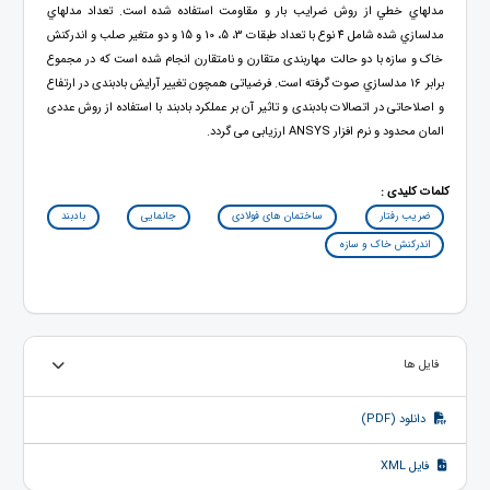
مدلهاي خطي از روش ضرايب بار و مقاومت استفاده شده است. تعداد مدلهاي
مدلسازي شده شامل 4 نوع با تعداد طبقات 3، 5، 10 و 15 و دو متغير صلب و اندرکنش
خاک و سازه با دو حالت مهاربندی متقارن و نامتقارن انجام شده است که در مجموع
برابر 16 مدلسازي صوت گرفته است. فرضياتی همچون تغيير آرايش بادبندی در ارتفاع
و اصلاحاتی در اتصالات بادبندی و تاثير آن بر عملکرد بادبند با استفاده از روش عددی
المان محدود و نرم افزار ANSYS ارزيابی می گردد.
کلمات کلیدی :
ضریب رفتار
ساختمان های فولادی
جانمایی
بادبند
اندرکنش خاک و سازه
فایل ها
دانلود (PDF)
فایل XML