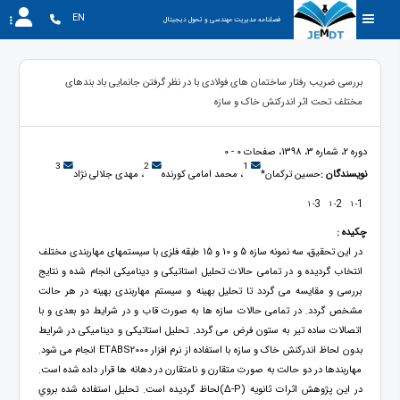
EN
فصلنامه مدیریت مهندسی و تحول دیجیتال
بررسی ضریب رفتار ساختمان های فولادی با در نظر گرفتن جانمایی باد بندهای
مختلف تحت اثر اندرکنش خاک و سازه
دوره 2، شماره 3، 1398، صفحات 0 - 0
3
2
1
نویسندگان :
حسین ترکمان*
، محمد امامی کورنده
، مهدی جلالی نژاد
3
2
1
- 1
- 1
- 1
چکیده :
در این تحقیق، سه نمونه سازه 5 و 10 و 15 طبقه فلزی با سيستمهای مهاربندی مختلف
انتخاب گرديده و در تمامی حالات تحليل استاتيکی و ديناميکی انجام شده و نتايج
بررسی و مقايسه می گردد تا تحليل بهينه و سيستم مهاربندی بهينه در هر حالت
مشخص گردد. در تمامی حالات سازه ها به صورت قاب و در شرايط دو بعدی و با
اتصالات ساده تير به ستون فرض می گردد. تحليل استاتيکی و ديناميکی در شرايط
بدون لحاظ اندرکنش خاک و سازه با استفاده از نرم افزار ETABS2000 انجام می شود.
مهاربندها در دو حالت به صورت متقارن و نامتقارن در دهانه ها قرار داده شده است.
در اين پژوهش اثرات ثانويه (P-∆)لحاظ گرديده است. تحليل استفاده شده بروي