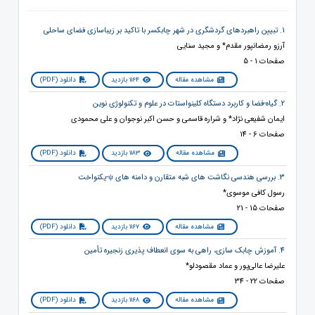
1. تبیین راهبردهای گردشگری در شهر چابکسر با تاکید بر زیباسازی فضای ساحلی
آرزو رمضانپور مقدم* و مجید سنایی
صفحات 1 - 5
مشاهده مقاله
1164 بازدید
دانلود (PDF)
2. گیاه-فضا و کاربرد دستگاه کلینواستات در علوم و تکنولوژی نوین
ایمان شفیعی نژاد* و شراره قاسمی و حسن اکبر نوجوان و علی محمودی
صفحات 6 - 14
مشاهده مقاله
1183 بازدید
دانلود (PDF)
3. بررسی هندسی نگاشت های شبه متقارن و دامنه های ψ-یکنواخت
رسول کافی موسوی*
صفحات 15 - 21
مشاهده مقاله
1167 بازدید
دانلود (PDF)
4. آموزش چابک سازی، راهی به سوی انعطاف پذیری زنجیره تأمین
علیرضا عالی‌پور و عماد مقصودلو*
صفحات 22 - 34
مشاهده مقاله
1168 بازدید
دانلود (PDF)