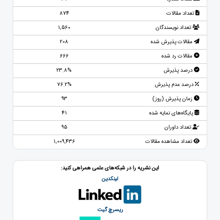
تعداد مقالات
874
تعداد نویسندگان
1,560
مقالات پذیرش شده
208
مقالات رد شده
666
درصد پذیرش
23.8%
درصد عدم پذیرش
76.2%
زمان پذیرش (روز)
93
پایگاه‌های نمایه شده
41
تعداد داوران
95
تعداد مشاهده مقالات
1,009,436
این نشریه را در شبکه‌های علمی همراهی کنید:
لینکدین
ریسرچ گیت