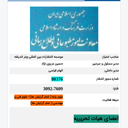
صاحب امتیاز:
موسسه انتشارات بین المللی چتر اندیشه
مدیر مسئول و سردبیر:
حسین عزیزی نژاد
مدیر داخلی:
الهام قیاسی
شماره مجوز انتشار
80376
شاپا:
3092-7609
علوم پایه ( تمام گرایش ها) - علوم فنی و
حیطه فعالیت:
مهندسی ( تمام گرایش ها)
اعضای هیات تحریریه