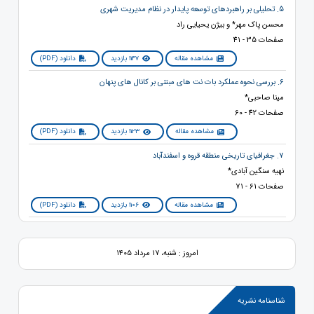
5. تحلیلی بر راهبردهای توسعه پايدار در نظام مديريت شهری
محسن پاک مهر* و بیژن یحیایی راد
صفحات 35 - 41
مشاهده مقاله
1147 بازدید
دانلود (PDF)
6. بررسی نحوه عملکرد بات ‏نت‏ های مبتنی بر کانال ‏های پنهان
مینا صاحبی*
صفحات 42 - 60
مشاهده مقاله
1123 بازدید
دانلود (PDF)
7. جغرافیای تاریخی منطقه قروه و اسفندآباد
نهیه سنگین آبادی*
صفحات 61 - 71
مشاهده مقاله
1106 بازدید
دانلود (PDF)
امروز : شنبه، ۱۷ مرداد ۱۴۰۵
شناسنامه نشریه