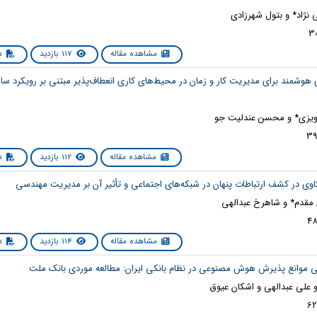
نژاد* و بتول شهرزادی
مشاهده مقاله
117 بازدید
دا
 هوشمند برای مدیریت کار و زمان در محیط‌های کاری انعطاف‌پذیر مبتنی بر رویکرد سا
رویزی* و محسن عندلیت جو
مشاهده مقاله
112 بازدید
دا
قدم* و شاهرخ عبدالهی
مشاهده مقاله
114 بازدید
دا
 علی عبدالهی و اشکان عیوق