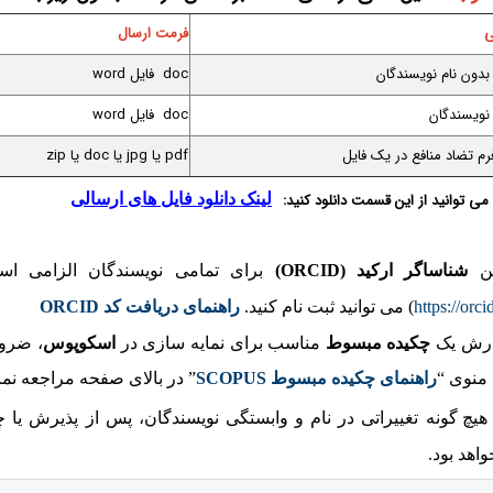
ی
فرمت ارسال
بدون نام نویسندگان
doc فایل word
ویسندگان
doc فایل word
رم تضاد منافع در یک فایل
pdf یا jpg یا doc یا zip
 می توانید از این قسمت دانلود کنید:
لینک دانلود فایل های ارسالی
ن
شناساگر ارکید (ORCID)
برای تمامی نویسندگان الزامی است
https://orci
)
می توانید ثبت نام کنید.
راهنمای دریافت کد ORCID
ارش یک
چکیده مبسوط
مناسب برای نمایه سازی در
اسکوپوس
، ضرو
 منوی “
راهنمای چکیده مبسوط SCOPUS
” در بالای صفحه مراجعه نمای
هیچ گونه تغییراتی در نام و وابستگی نویسندگان، پس از پذیرش یا 
واهد بود.