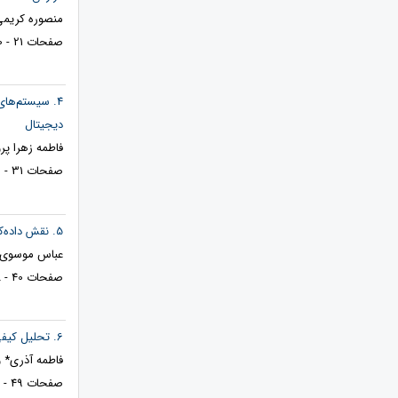
منصوره کریمی 
صفحات 21 - 30
4. سیستم‌های
دیجیتال
فاطمه زهرا پ
صفحات 31 - 39
5. نقش داده‌کاوی در کشف ارتباطات پنهان در شبکه‌های اجتماعی و تأثیر آن بر مدیریت مهندسی
عباس موسوی م
صفحات 40 - 48
6. تحلیل کیفی موانع پذیرش هوش مصنوعی در نظام بانکی ایران: مطالعه موردی بانک ملت
فاطمه آذری* و
صفحات 49 - 62