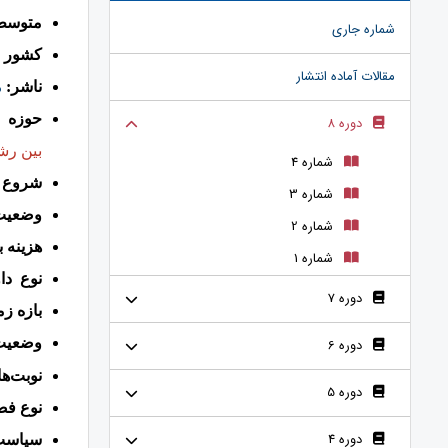
متوسط 
شماره جاری
کشور م
مقالات آماده انتشار
ناشر:
م
حوزه 
دوره 8
بین رش
شماره 4
شروع ا
شماره 3
وضعیت
شماره 2
هزینه ب
شماره 1
نوع دا
دوره 7
بازه ز
وضعیت 
دوره 6
نوبت‌ه
دوره 5
نوع فص
دوره 4
سیاست 