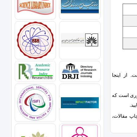
. از اینجا
ری است که
ید.
چاپ مقالات،