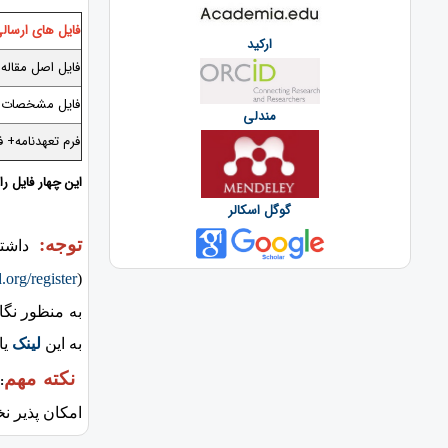
فایل های ارسال
ارکید
فایل اصل مقاله 
فایل مشخصات ن
مندلی
فرم تعهدنامه+ ف
این چهار فایل را
گوگل اسکالر
توجه:
داشت
d.org/register
(
به منظور نگ
به این
لینک
یا
نکته مهم
:
امکان پذیر نخ