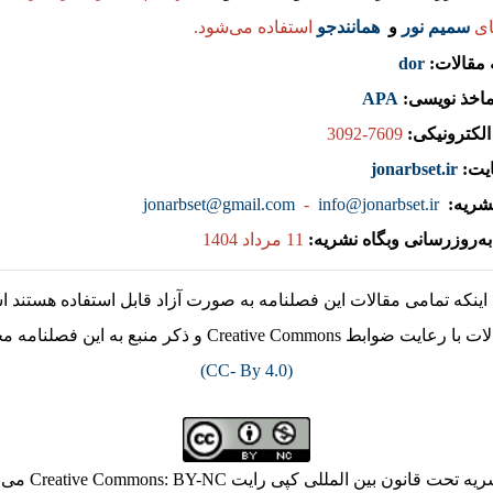
ای
سمیم نور
و
همانندجو
استفاده می‌شود
.
مقالات:
dor
اخذ نویسی:
APA
الکترونیکی:
7609-3092
یت:
jonarbset.ir
شریه:
info@jonarbset.ir
-
jonarbset@gmail.com
ه‌روز‌رسانی وبگاه نشریه:
11 مرداد 1404
ه اینکه تمامی مقالات این فصلنامه به صورت آزاد قابل استفاده هستند اس
Creative Commo و ذکر منبع به این فصلنامه مجاز می‌باشد.
(CC- By 4.0)
تحت قانون بین المللی کپی رایت Creative Commons: BY-NC می باشد.)