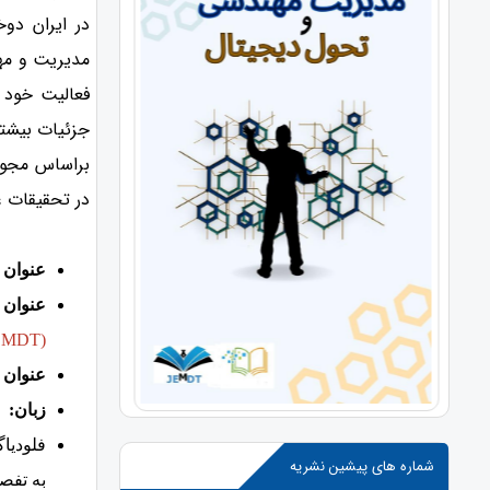
در ایران دوخ
فعالیت خود ر
جزئیات بیشتر 
در تحقیقات ع
عنوان 
عنوان 
EMDT)
عنوان 
زبان:
ف
فلودیا
شماره های پیشین نشریه
به تفص