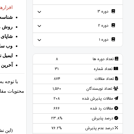
افزاره
دوره 3
شناسه 
دوره 2
روش م
شاپای 
دوره 1
وب سا
ایمیل ن
تعداد دوره ها
8
آخرین ب
تعداد شماره
31
تعداد مقالات
874
با توجه ب
تعداد نویسندگان
1,560
محتویات مقالات با رعایت ضوابط ns
مقالات پذیرش شده
208
مقالات رد شده
666
درصد پذیرش
23.8%
درصد عدم پذیرش
76.2%
(این نشریه 