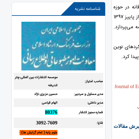
انه در حوزه
شناسنامه نشریه
مدیریت و مهندسی صنایع که بر پایه هوش مصنوعی و فناوری‌های نوین استوارند، از پاییز 1397
 می‌پردازد.
نوان فصلنامه از رویکردهای نوین
دا کرد.
موسسه انتشارات بین المللی چتر
صاحب امتیاز:
اندیشه
Journal of 
مدیر مسئول و سردبیر:
حسین عزیزی نژاد
مدیر داخلی:
الهام قیاسی
80376
شماره مجوز انتشار
3092-7609
شاپا:
ذیرش مقالات
علوم پایه ( تمام گرایش ها) -