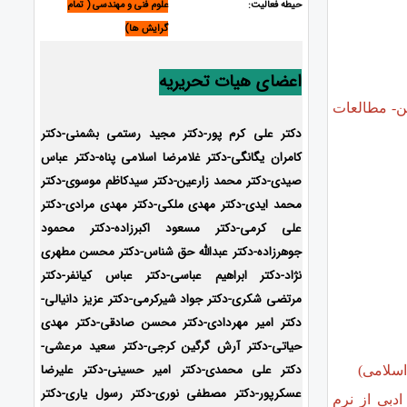
حیطه فعالیت:
علوم فنی و مهندسی ( تمام
گرایش ها)
اعضای هیات تحریریه
ن- مطالعات
دکتر علی کرم پور-دکتر مجید رستمی بشمنی-
دکتر
کامران یگانگی-دکتر غلامرضا اسلامی پناه-دکتر عباس
صیدی-دکتر محمد زارعین-دکتر سیدکاظم موسوی-دکتر
محمد ایدی-
دکتر مهدی ملکی-دکتر مهدی مرادی-دکتر
علی کرمی-دکتر مسعود اکبرزاده-دکتر محمود
جوهرزاده-دکتر عبدالله حق شناس-دکتر محسن مطهری
نژاد-دکتر ابراهیم عباسی-دکتر عباس کیانفر-دکتر
مرتضی شکری-دکتر جواد شیرکرمی-دکتر عزیز دانیالی-
دکتر امیر مهردادی-دکتر محسن صادقی-دکتر مهدی
حیاتی-دکتر آرش گرگین کرجی-دکتر سعید مرعشی-
دکتر علی محمدی-دکتر امیر حسینی-دکتر علیرضا
عسکرپور-دکتر مصطفی نوری-دکتر رسول یاری-دکتر
بی از نرم