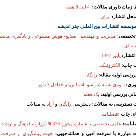
زمان داوری مقالات:
4 الی 8 هفته
حل انتشار:
ایران
وسسه انتشارات بین المللی چتر اندیشه
تخصصی:
مدیریت و مهندسی صنایع- هوش مصنوعی و یادگیری ماشی
ته ای
نتشار:
پاییز
1397
 چاپ:
الکترونیکی
ررسی اولیه مقاله:
رایگان
وری:
داوری بسته (دو سو ناشناس) و حداقل 3 داور
مانی بررسی اولیه:
یک هفته
دسترسی به مقالات:
دسترسی
رایگان
و
آزاد
به مقالات
ای چاپ :
فصلنامه
لنامه:
علمی تخصصی با شماره مجوز: 80376 (وزارت فرهنگ و ارشاد اسلامی)
مبارزه با سرقت ادبی و همانندجویی:
جهت پیشگیری از سرقت اد