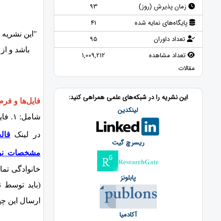
زمان پذیرش (روز)
93
پایگاه‌های نمایه شده
41
"این نشریه با
تعداد داوران
95
باشد و از 
تعداد مشاهده
1,009,212
مقالات
این نشریه را در شبکه‌های علمی همراهی کنید:
فایل‌ها و فرم
لینکدین
شامل:
در لینک
قال
ریسرچ گیت
مشخصات نوی
خانوادگی تما
پابلونز
(باید توسط 
ارسال این چه
آکادمیا