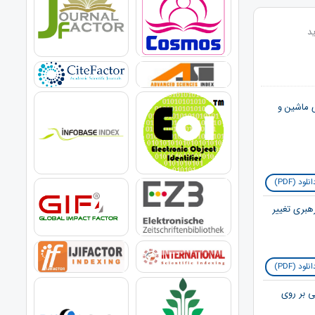
ید
ی ماشین و
نلود (PDF)
نلود (PDF)
ی بر روی