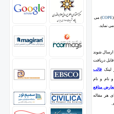
COPE
) می
می نماید.
 ارسال شوند
 قابل دریافت
قا
لب
 نام و نام
عارض منافع
ی هر مقاله
.