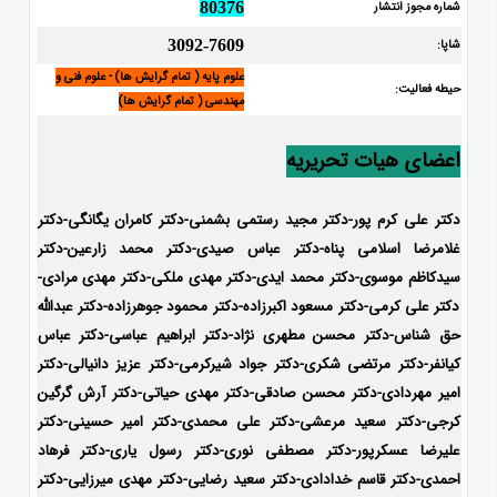
شماره مجوز انتشار
80376
شاپا:
3092-7609
علوم پایه ( تمام گرایش ها) - علوم فنی و
حیطه فعالیت:
مهندسی ( تمام گرایش ها)
اعضای هیات تحریریه
دکتر علی کرم پور-دکتر مجید رستمی بشمنی-
دکتر کامران یگانگی-دکتر
غلامرضا اسلامی پناه-دکتر عباس صیدی-دکتر محمد زارعین-دکتر
سیدکاظم موسوی-دکتر محمد ایدی-
دکتر مهدی ملکی-دکتر مهدی مرادی-
دکتر علی کرمی-دکتر مسعود اکبرزاده-دکتر محمود جوهرزاده-دکتر عبدالله
حق شناس-دکتر محسن مطهری نژاد-دکتر ابراهیم عباسی-دکتر عباس
کیانفر-دکتر مرتضی شکری-دکتر جواد شیرکرمی-دکتر عزیز دانیالی-دکتر
امیر مهردادی-دکتر محسن صادقی-دکتر مهدی حیاتی-دکتر آرش گرگین
کرجی-دکتر سعید مرعشی-دکتر علی محمدی-دکتر امیر حسینی-دکتر
علیرضا عسکرپور-دکتر مصطفی نوری-دکتر رسول یاری-دکتر فرهاد
احمدی-
دکتر قاسم خدادادی-دکتر سعید رضایی-دکتر مهدی میرزایی-
دکتر