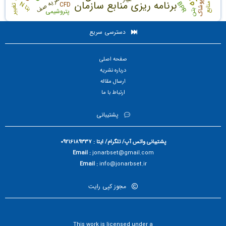
رهبری تغییر
نظریه صف
برنامه ریزی منابع سازمان
پوشاک
بتا
BPR
CFD
N
پتروشیمی
بتن
دسترسی سریع
صفحه اصلی
درباره نشریه
ارسال مقاله
ارتباط با ما
پشتیبانی
پشتیبانی واتس آپ/ تلگرام/ ایتا : 09216189337
Email :
jonarbset@gmail.com
Email :
info@jonarbset.ir
مجوز کپی رایت
This work is licensed under a