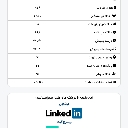
تعداد مقالات
874
تعداد نویسندگان
1,560
مقالات پذیرش شده
208
مقالات رد شده
666
درصد پذیرش
23.8%
درصد عدم پذیرش
76.2%
زمان پذیرش (روز)
93
پایگاه‌های نمایه شده
41
تعداد داوران
95
تعداد مشاهده مقالات
1,009,926
این نشریه را در شبکه‌های علمی همراهی کنید:
لینکدین
ریسرچ گیت