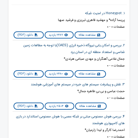
1. Honeypot در امنیت شبکه
پریسا آزاده* و مهشید قاهری تبریزی و فرشید صهبا
صفحات 0 - 0
مشاهده مقاله
2489 بازدید
دانلود (PDF)
2. بررسی و امکان یابی نیروگاه ذخیره انرژی (CAES)با توجه به مطالعات زمین
شناسی و استعداد منطقه ای در استان یزد
جمال غلامی آهنگران و مهدی صباغی هرندی*
صفحات 0 - 0
مشاهده مقاله
2480 بازدید
دانلود (PDF)
3. نقش و پیشرفت سیستم های خبره در سیستم های آموزشی هوشمند
حجت عباسی و بی بی طاهره جمال*
صفحات 0 - 0
مشاهده مقاله
2504 بازدید
دانلود (PDF)
4. بررسی هوش مصنوعی مبتنی بر شبکه عصبی با هوش مصنوعی استاندارد در بازی
های کامپیوتری هوشمند
احمدرضا کارگر و لیدا زارعیان*
صفحات 0 - 0