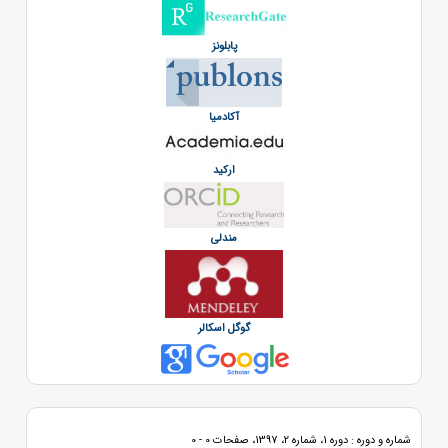
پابلونز
آکادمیا
ارکید
مندلی
گوگل اسکالر
شماره و دوره : دوره 1، شماره 2، 1397، صفحات 0 - 0