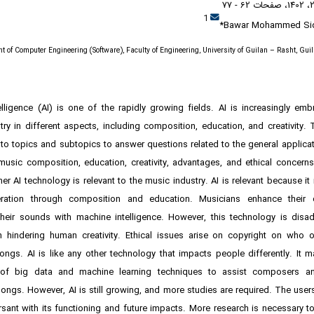
1
Bawar Mohammed Sid
nt of Computer Engineering (Software), Faculty of Engineering, University of Guilan – Rasht, Gui
ntelligence (AI) is one of the rapidly growing fields. AI is increasingly em
ry in different aspects, including composition, education, and creativity.
to topics and subtopics to answer questions related to the general applicati
 music composition, education, creativity, advantages, and ethical concern
r AI technology is relevant to the music industry. AI is relevant because it 
ration through composition and education. Musicians enhance their cr
heir sounds with machine intelligence. However, this technology is disa
in hindering human creativity. Ethical issues arise on copyright on who 
ongs. AI is like any other technology that impacts people differently. It m
 of big data and machine learning techniques to assist composers and
ongs. However, AI is still growing, and more studies are required. The use
sant with its functioning and future impacts. More research is necessary t