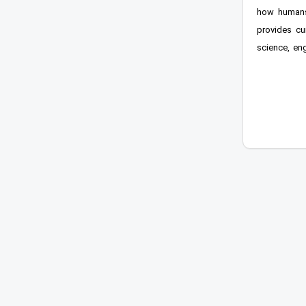
how humans 
provides cu
science, eng