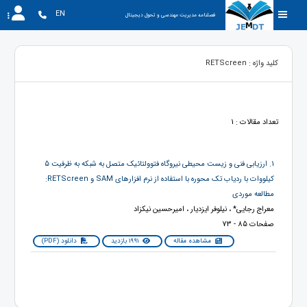
EN
فصلنامه مدیریت مهندسی و تحول دیجیتال
کلید واژه : RETScreen
تعداد مقالات : 1
1. ارزیابی فنی و زیست محیطی نیروگاه فتوولتائیک متصل به شبکه به ظرفیت 5
کیلووات با ردیاب تک محوره با استفاده از نرم افزارهای SAM و RETScreen:
مطالعه موردی
معراج رجایی* ، نیلوفر ایزدیار ، امیرحسین نیکزاد
صفحات 85 - 73
مشاهده مقاله
1991 بازدید
دانلود (PDF)