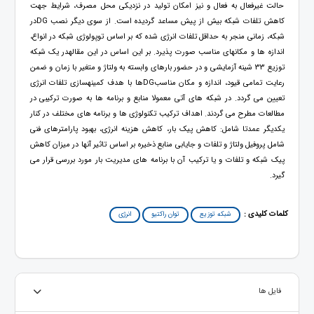
حالت غیرفعال به فعال و نیز امکان تولید در نزدیکی محل مصرف، شرایط جهت
کاهش تلفات شبکه بیش از پیش مساعد گردیده است. از سوی دیگر نصب DGدر
شبکه، زمانی منجر به حداقل تلفات انرژی شده که بر اساس توپولوژی شبکه در انواع،
اندازه ها و مکانهای مناسب صورت پذیرد. بر این اساس در این مقالهدر یک شبکه
توزیع 33 شینه آزمایشی و در حضور بارهای وابسته به ولتاژ و متغیر با زمان و ضمن
رعایت تمامی قیود، اندازه و مکان مناسبDGها با هدف کمینهسازی تلفات انرژی
تعیین می گردد. در شبکه های آتی معمولا منابع و برنامه ها به صورت ترکیبی در
مطالعات مطرح می گردند. اهداف ترکیب تکنولوژی ها و برنامه های مختلف در کنار
یکدیگر عمدتا شامل: کاهش پیک بار، کاهش هزینه انرژی، بهبود پارامترهای فنی
شامل پروفیل ولتاژ و تلفات و جایابی منابع ذخیره بر اساس تاثیر آنها در میزان کاهش
پیک شبکه و تلفات و یا ترکیب آن با برنامه های مدیریت بار مورد بررسی قرار می
گیرد.
کلمات کلیدی :
شبکه توزیع
توان راکتیو
انرژی
فایل ها