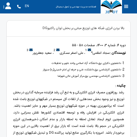
EN
فصلنامه مدیریت مهندسی و تحول دیجیتال
بالا بردن انرژی شبکه های توزیع مبتنی بر بخش توان راکتیوDG
دوره 4، شماره 3، 1400، صفحات 58 - 55
3
2
1
نویسندگان :
سجاد اعظمی*
، علی اصغر عسکری
، سعید جعفرپور
1
- دانشجوی دکترای برق،دانشگاه آزاد اسلامی واحد علوم و تحقیقات
2
- دانشجوی کارشناسی برق،دانشکده فنی و حرفه ای امام خمینی(ره) سبزوار
3
- دانشجوی کارشناسی مهندسی برق،مرکز آموزش عالی شهرضا
چکیده :
رشد روزافزون مصرف انرژی الکتریکی و به تبع آن رشد فزاینده سرمایه گذاری در بخش
توزیع و نیز وجود بخش عمدهایی از تلفات کل سیستم در شبکههای توزیع باعث شده
است که برنامهریزی بهینه در حوزه شبکههای توزیع بسیار مهم و حایز اهمیت باشد.
انرژی الکتریکی در افزایش رفاه و توسعه اقتصادی کشورها نقش بسزایی دارد،
همچنین لزوم ایجاد تعادل لحظه به لحظه بازار و عدم امکان ذخیرهسازی انرژی
الکتریکی در حجم بالا باعث شده است که بازار برق از اهمیت بالایی در این حوزه
برخوردار باشد. امروزه با بکارگیری منابع تولید پراکنده DG و تبدیل شبکههای توزیع از