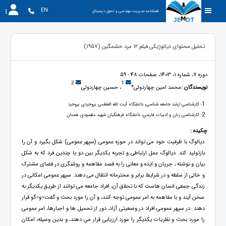
EN
فصلنامه مدیریت مهندسی و تحول دیجیتال
تحلیل محتوای دیالوژیکی فیلم 12 مرد خشمگین (1957)
دوره 7، شماره 1، 1403، صفحات 48 - 59
2
1
نویسندگان :
محمد امین چهاردولی*
، حسین چهاردولی
1
- کارشناسی ارشد جامعه شناسی، دانشگاه آیت الله العظمی بروجردی بروجرد
2
- کارشناسی زبان و ادبیات فارسی، دانشگاه فرهنگیان شهید مقصودی همدان
چکیده :
دیالوگ با ظرفیت خود می تواند در حوزه عمومی (سپهر عمومی) شکل بگیرد و آن را
بازتولید کند. دیالوگ عمل ارتباطی و تجربه یکدیگر بین دو یا چندین فرد که به شکل
بیان و نوشته ، جریان و ایده و معانی را به قصد مفاهمه و روشنگری در فضای مشترک
و خالی از سلطه و در شرایط برابر و محترمانه انتقال می دهند. سپهر عمومی امکانی در
زندگی جمعی انسان هاست که با تحقق آن، افراد جامعه می توانند از طریق یکدیگر به
سخن آیند و با مفاهمه به امر عمومی توجه کنند، و آن را مورد بحث و گفت¬و¬گو قرار
دهند. در سپهر عمومی افراد در وضعیتی آزاد، دور از تحمیل ها و اجبارها، امر عمومی
را مورد بحث و نظریات یکدیگر را مورد ارزیابی قرار می دهند، و بدین وسیله، امکان