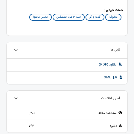
کلمات کلیدی :
دیالوگ
گفت و گو
فیلم 12 مرد خشمگین
تحلیل محتوا
فایل ها
دانلود (PDF)
فایل XML
آمار و اطلاعات
مشاهده مقاله
1,201
دانلود
742