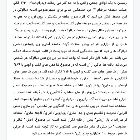
رسیدن به یک توافق جمعی واقعی را به حداکثر می رسانند (پدرام،1388: 23). اتاق
هیئت منصفه در فیلم 12 مرد خشمگین مثالی برای سپهر عمومی است. دیالوگی در
این محیط شکل می گیرد که افراد بدون سلطه بر یکدیگر با روی آوردن به هم، به
مفاهمه می رسند. بررسی مولفه¬های گفت¬و¬گویی و ضد گفت¬و¬گویی این فیلم
می تواند بعنوان مثالی عینی در مبحث دیالوگ به ما یاری رساند. برای بررسی دیالوگ
های این فیلم از روش تحلیل محتوای تجمعی (کیفی و کمی) استفاده گردیده است تا
همزمان از مزایای هر دو روش استفاده گردد. جامعه آماری این پژوهش تمامی
دیالوگ های فیلم 12 مرد خشمگین است که مورد بحث در قالب هیئت منصفه دادگاه
می باشد. در ادامه قابل ذکر است که واحد ثبت در این پژوهش دیالوگ هر شخص
می باشد. یافته ها حاکی از آن است که در مجموع شاخص های گفت و گویی با 84%
بیش از شاخص های ضد گفت و گویی با 16% تکرار شده اند. در بين شاخص هاي
گفتگويي، شاخص "حفظ آرامش و خويشتنداري و پرهیز از شتاب/ دعوت به حفظ
آرامش و رواداري" پرتكرارترين شاخص مشاهده شده بوده است. در مجموع، اصل
"صداقت و صراحت" نيز بيش از ساير مفاهيم گفتگويي به كار گرفته شده است. از
طرفي شاخص مربوط به "كمالپذيري و اميدواري/ گوش دادن و تعليق" به نسبت كمتر
مشاهده شده است. در بین شاخص های ضد گفتگویی نیز شاخص "جوسازي و تنش
افزايي/ تحريك و تقسیم بندی و جدا سازی/ رویارویی/ اغراق/ فاجعه سازی/ استفاده
از عبارات با بار ارزشي" بیش از بقیه تکرار شده است. در مجموع، اصل " تنافر و
خشونت " نيز بيش از ساير مفاهيم ضد گفتگويي به كار گرفته شده است. از طرفی
شاخص مربوط به " افتراق و چندپارگي" به نسبت کمتر مشاهده می شود.