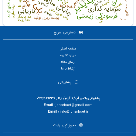
چابکی سازمانی
زمان بندی تولید
بازاریابی
نساجی
امنیت
ب
N
ماهیت
بتن
پیچه ها
سرمایه گذاری
ت
ا
برندسازی
داده کاوی متن
بازیابی
لیتیوم
فرسودگی زیستی
مد پایدار
برنامه ریزی تولید
سلت
دندریت
پويا
دسترسی سریع
صفحه اصلی
درباره نشریه
ارسال مقاله
ارتباط با ما
پشتیبانی
پشتیبانی واتس آپ/ تلگرام/ ایتا : 09216189337
Email :
jonarbset@gmail.com
Email :
info@jonarbset.ir
مجوز کپی رایت