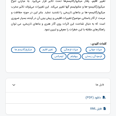
تغییر اقلیم، رفتار میکروارگانیسم‌ها تحت تاثیر قرار می‌گیرد. به عبارتی تنوع
میکروارگانیسم¬ها و متابولیسم آنها تغییر می‌کند. این تغییرات می‌تواند تاثیر مخرب
میکروارگانیسم¬ها بر بناهای تاریخی را تشدید نماید. بنابر این در حوزه حفاظت و
مرمت از آثار باستانی موضوع تغییرات اقلیمی و پیش بینی آن در آینده، بسیار ضروری
است که به دنبال شناخت این اثرات روی آثار هنری و بناهای تاریخی، می توان
راهکارهای مقابله با این خطرات را معرفی و تبیین نمود.
کلمات کلیدی :
میراث جهانی
میراث فرهنگی
تغییر اقلیم
میکروارگانیسم ها
فرسودگی زیستی
بیوفیلم
اومیکس
فایل ها
دانلود (PDF)
فایل XML