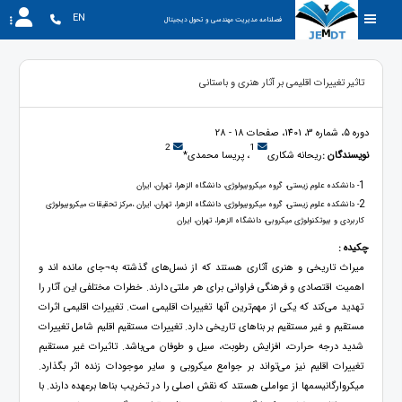
EN
فصلنامه مدیریت مهندسی و تحول دیجیتال
تاثیر تغییرات اقلیمی بر آثار هنری و باستانی
دوره 5، شماره 3، 1401، صفحات 18 - 28
2
1
نویسندگان :
ریحانه شکاری
، پریسا محمدی*
1
- دانشکده علوم زیستی، گروه میکروبیولوژی، دانشگاه الزهرا، تهران، ایران
2
- دانشکده علوم زیستی، گروه میکروبیولوژی، دانشگاه الزهرا، تهران، ایران ،مرکز تحقیقات میکروبیولوژی
کاربردی و بیوتکنولوژی میکروبی، دانشگاه الزهرا، تهران، ایران
چکیده :
میراث تاریخی و هنری آثاری هستند که از نسل‌های گذشته به¬جای مانده اند و
اهمیت اقتصادی و فرهنگی فراوانی برای هر ملتی دارند. خطرات مختلفی این آثار را
تهدید می‌کند که یکی از مهم‌ترین آنها تغییرات اقلیمی است. تغییرات اقلیمی اثرات
مستقیم و غیر مستقیم بر بناهای تاریخی دارد. تغییرات مستقیم اقلیم شامل تغییرات
شدید درجه حرارت، افزایش رطوبت، سیل و طوفان می‌باشد. تاثیرات غیر مستقیم
تغییرات اقلیم نیز می‌تواند بر جوامع میکروبی و سایر موجودات زنده اثر بگذارد.
میکروارگانیسمها از عواملی هستند که نقش اصلی را در تخریب بناها برعهده دارند. با