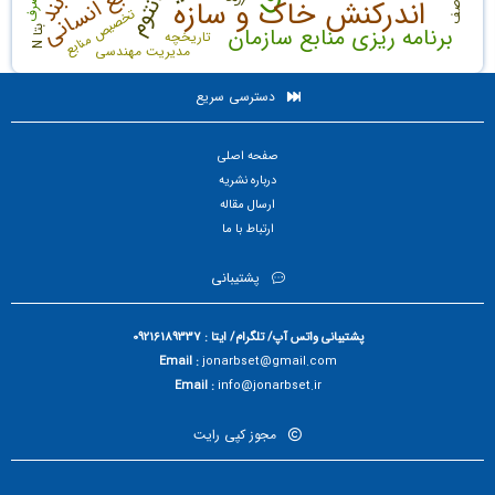
منابع انسانی
فانتوم
اندرکنش خاک و سازه
تخصیص منابع
برنامه ریزی منابع سازمان
ب
N
تاریخچه
ت
ا
مدیریت مهندسی
دسترسی سریع
صفحه اصلی
درباره نشریه
ارسال مقاله
ارتباط با ما
پشتیبانی
پشتیبانی واتس آپ/ تلگرام/ ایتا : 09216189337
Email :
jonarbset@gmail.com
Email :
info@jonarbset.ir
مجوز کپی رایت