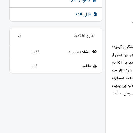
دانلود (PDF)
فایل XML
آمار و اطلاعات
دشگری گردیده
مشاهده مقاله
1,049
 این میان از
اینترنت مفهومی متولد شد که آینده شناسان معتقدند آینده در دستان اوست. این مفهوم اینترنت اشیا یا IoT نام
دانلود
669
دارد که در آینده ای نزدیک در تمام صنایع سهم غالب را به خود اختصاص می دهد. هنگامی که IoT وارد بازار می
 فرصت های بزرگی را به وجود می آورد. اما در این میان IoT در صنعت مسافرت
ذب این پدیده
اء وضع صنعت