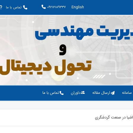
English
09216189337
تماس با ما
 سامانه
ارسال مقاله
داوران
تماس با ما
اشیا در صنعت گردشگری