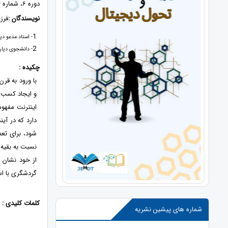
دوره 6، شماره 4، 1402، صفحات 61 - 67
نویسندگان :
فرز
1
- استاد مدعو دپ
2
- دانشجوی دپارت
چکیده :
با ورود به قر
و ایجاد کسب و
نسبت به بقیه 
از خود نشان 
گردشگری با اس
کلمات کلیدی :
شماره های پیشین نشریه