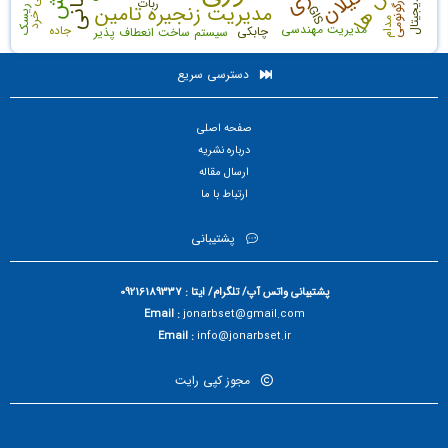
گیلان
ربات
ارگونومی
مدیریت زنجیره تامین
GIS
ریسک
مدام
مدیریت مهندسی
جاده
چابکی
سیستم ساخت انعطاف پذیر
دسترسی سریع
صفحه اصلی
درباره نشریه
ارسال مقاله
ارتباط با ما
پشتیبانی
پشتیبانی واتس آپ/ تلگرام/ ایتا : 09216189337
Email :
jonarbset@gmail.com
Email :
info@jonarbset.ir
مجوز کپی رایت