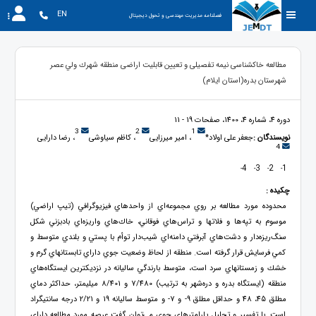
EN
فصلنامه مدیریت مهندسی و تحول دیجیتال
مطالعه خاکشناسی نیمه تفصیلی و تعیین قابلیت اراضی منطقه شهرك ولي عصر
شهرستان بدره(استان ایلام)
دوره 4، شماره 4، 1400، صفحات 19 - 11
3
2
1
نویسندگان :
جعفر علی اولاد*
، امیر میرزایی
، کاظم سیاوشی
، رضا دارایی
4
4
3
2
1
-
-
-
-
چکیده :
محدوده مورد مطالعه بر روي مجموعه‌اي از واحدهاي فيزيوگرافي (تيپ اراضي)
موسوم به تپه‌ها و فلاتها و تراس‌هاي فوقاني، خاك‌هاي واريزه‌اي بادبزني شكل
سنگ‌ريزه‌دار و دشت‌هاي آبرفتي دامنه‌اي شيب‌دار توأم با پستي و بلندي متوسط و
كمي فرسايش قرار گرفته است. منطقه از لحاظ وضعيت جوي داراي تابستانهاي گرم و
خشك و زمستانهاي سرد است، متوسط بارندگي ساليانه در نزديكترين ايستگاه‌هاي
منطقه (ايستگاه بدره و دره‌شهر به ترتيب) 7/480 و 8/401 ميليمتر، حداكثر دماي
مطلق 45، 48 و حداقل مطلق 9- و 7- و متوسط ساليانه 19 و 2/21 درجه سانتيگراد
است. با تفسير و تحليل پارامترهاي جوي مي‌توان گفت عرصه مورد مطالعه داراي