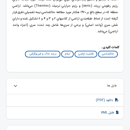
رژيم رطوبتي زريك (xeric) و رژيم حرارتي ترميك (Thermic) مي‌باشد. اراضي
منطقه كه در سطح بالغ بر 1920 هكتار مورد مطالعه خاكشناسي نيمه تفصيلي دقيق قرار
گرفته است از لحاظ طبقه‌بندي اراضي از كلاسهاي 2 و 3 و 4 و 6 تشكيل شده و داراي
شش سري (واحد اصلي) و برخي از سري‌ها شامل چند تحت سري (اجزاء واحد
اراضي) مي‌باشد .
کلمات کلیدی :
خاکشناسی
قابلیت اراضی
ایلام
درجه خاک و فیزیوگرافی.
فایل ها
دانلود (PDF)
فایل XML