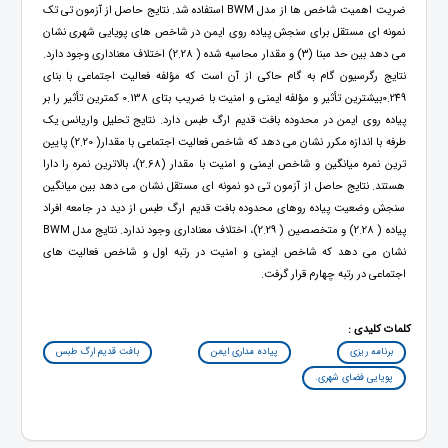
ضریت اهمیت شاخص ها از مدل BWM استفاده شد. نتایج حاصل از آزمون تی تک
نمونه ای مستقل برای سنجش پیاده روی ایمن در شاخص های پویایی شهری نشان
می دهد بین حد مبنا (۳) و مقدار محاسبه شده ( 2.28) اختلاف معناداری وجود دارد.
نتایج رگرسیون گام به گام حاکی از آن است که مؤلفه فعالیت اجتماعی با بنای
0.249بیشترین تأثیر و مؤلفه ایمنی و امنیت با ضریب بتای 0.138 کمترین تأثیر را بر
پیاده روی ایمن در محدوده بافت قدیم ارگ طبس دارد. نتایج تحلیل واریانس یک
طرفه با اندازه مکرر نشان می دهد که شاخص فعالیت اجتماعی با مقدار( 2.20) پایین
ترین نمره میانگین و شاخص ایمنی و امنیت با مقدار (2.68)، بالاترین نمره را دارا
هستند. نتایج حاصل از آزمون تی دو نمونه ای مستقل نشان می دهد بین میانگین
سنجش وضعیت پیاده روهای محدوده بافت قدیم ارگ طبس از دید در جامعه افراد
پیاده ( 2.28) و متخصصين ( 2.29)، اختلاف معناداری وجود ندارد. نتایج مدل BWM
نشان می دهد که شاخص ایمنی و امنیت در رتبه اول و شاخص فعالیت های
اجتماعی در رتبه چهارم قرار گرفت.
کلمات کلیدی :
برنامه ریزی
پیاده مداری ایمن
بافت قدیم ارگ طبس
پویایی فضای شهری.