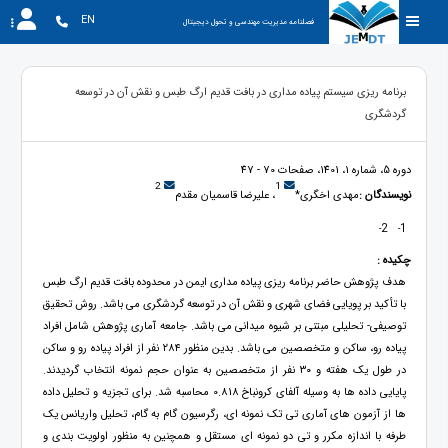
EN
فصلنامه مدیریت مهندسی و تحول دیجیتال
برنامه ریزی سیستم پیاده مداری در بافت قدیم ارگ طبس و نقش آن در توسعه
گردشگری
دوره 5، شماره 1، 1401، صفحات 70 - 47
2
1
نویسندگان :
مهدی اخگری*
، علیرضا قاسمیان مقدم
2
1
-
-
چکیده :
هدف پژوهش حاضر برنامه ریزی پیاده مداری ایمن در محدوده بافت قدیم ارگ طبس
با تأکید بر پویایی فضای شهری و نقش آن در توسعه گردشگری می باشد. روش تحقیق
توصیفی- تحلیلی مبتنی بر شیوه میدانی می باشد. جامعه آماری پژوهش شامل افراد
پیاده رو، ساکن و متخصصین می باشد. بدین منظور ۲۸۴ نفر از افراد پیاده رو و ساکن
در طول یک هفته و ۳۰ نفر از متخصصین به عنوان حجم نمونه انتخاب گردیدند.
پایایی داده ها به وسیله آلفای کرونباخ 0.818 محاسبه شد. برای تجزیه و تحلیل داده
ها از آزمون های آماری تی تک نمونه ای، رگرسیون گام به گام، تحلیل واریانس یک
طرفه با اندازه مکرر و تی دو نمونه ای مستقل و همچنین به منظور اولویت بندی و