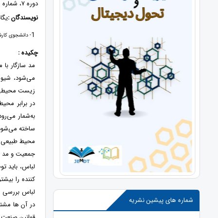
دوره 7، شماره 1، 1403، صفحات 79 - 89
نویسندگان :
یگا
1
- دانشجوی کارش
چکیده :
مد سازگار با
می‌شود، شیوه
زیست ‌محیطی،
در برابر محی
به‌شمار می‌رو
ساخته می‌شود
محیط طبیعی ک
جمعیت و مد پدی
لباس، باید تو
کننده را بیشت
لباس بررسی ش
شماره های پیشین نشریه
در آن ها مشتر
قوانین صنعت م