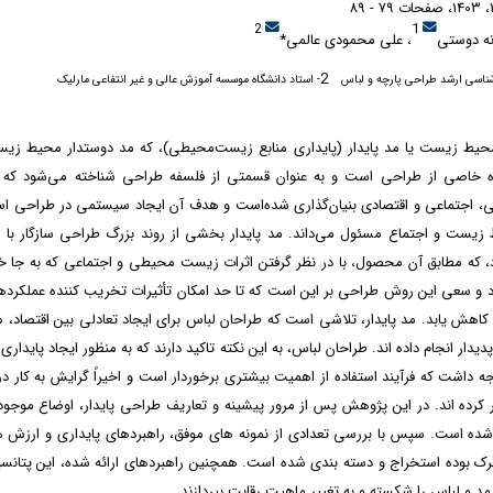
2
1
نه دوستی
، علی محمودی عالمی*
2
ناسی ارشد طراحی پارچه و لباس
- استاد دانشگاه موسسه آموزش عالی و غیر انتفاعی مارلیک
 محیط زیست یا مد پایدار (پایداری منابع زیست‌محیطی)، که مد دوستدار محیط زیست
 خاصی از طراحی است و به عنوان قسمتی از فلسفه طراحی شناخته می‌شود که بر
 اجتماعی و اقتصادی بنیان‌گذاری شده‌است و هدف آن ایجاد سیستمی در طراحی اس
ط زیست و اجتماع مسئول می‌داند. مد پایدار بخشی از روند بزرگ طراحی سازگار ب
د، که مطابق آن محصول، با در نظر گرفتن اثرات زیست ‌محیطی و اجتماعی که به جا
 و سعی این روش طراحی بر این است که تا حد امکان تأثیرات تخریب کننده عملکردها
اهش یابد. مد پایدار، تلاشی است که طراحان لباس برای ایجاد تعادلی بین اقتصاد،
دار انجام داده اند. طراحان لباس، به این نکته تاکید دارند که به منظور ایجاد پایداری
جه داشت که فرآیند استفاده از اهمیت بیشتری برخوردار است و اخیراً گرایش به کار 
ر کرده اند. در این پژوهش پس از مرور پیشینه و تعاریف طراحی پایدار، اوضاع موج
ده است. سپس با بررسی تعدادی از نمونه های موفق، راهبردهای پایداری و ارزش ه
ک بوده استخراج و دسته بندی شده است. همچنین راهبردهای ارائه شده، این پتانسیل
د و لباس را شکسته و به تغییر ماهیت رقابت بپردازند.