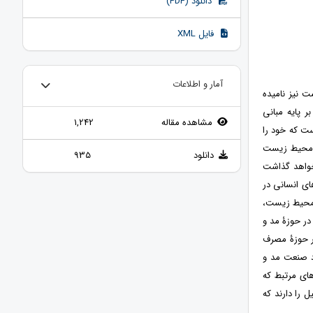
دانلود (PDF)
فایل XML
آمار و اطلاعات
 نیز نامیده
 پایه مبانی
مشاهده مقاله
1,242
ت که خود را
ا محیط زیست
دانلود
935
 خواهد گذاشت
ی انسانی در
 محیط زیست،
 در حوزۀ مد و
در حوزۀ مصرف
ود صنعت مد و
ای مرتبط که
 را دارند که