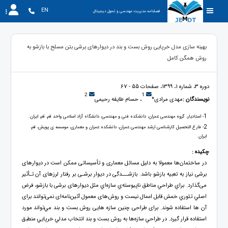
EN
فصلنامه مدیریت مهندسی و تحول دیجیتال
بهينه سازی مدل خرپايی روش بست و بند در دیوارهای برشی بتن مسلح با بازشو به
روش همگن کامل
دوره 3، شماره 1، 1399، صفحات 55 - 67
2
1
نویسندگان :
مهدی مرادی*
، حسام طایفه رحیمی
1
- استادیار، گروه مهندسی عمران، دانشکده فنی و مهندسی، دانشگاه آزاد اسلامی واحد قم، قم، ایران.
2
- فارغ التحصیل کارشناسی ارشد مهندسی عمران، دانشکده عمران و معماری، موسسه ی پویش، قم،
ایران.
چکیده :
در ساختمان‌ها معمولا به دلیل مسائل معماری و تأسیساتی ممکن است در دیوارهای
برشی نیاز به تعبیه بازشو باشد. بازشـــدگی در دیوار برشـی بر رفتار لرزهای آن تـأثیر
می‌گذارد. براي طراحي مناطق ناپيوسته‌ي سازه‌اي مثل دیوارهای برشی با بازشو، فرض
اصلي تئوري خمش قابل اعمال نيست و روش‌های معمول آئین‌نامه‌ای نمی‌توانند برای
آن ها استفاده شوند. برای طراحی چنین سازه هایی روش بست و بند مي‌تواند مورد
استفاده قرار گيرد. در طراحي سازه‌ها به روش بست و بند انتخاب مدلي خرپايي منطبق