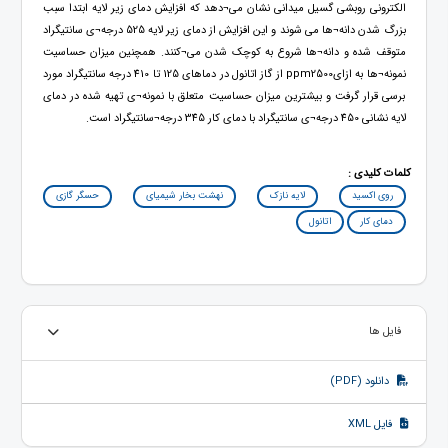
الکترونی روبشی گسیل میدانی نشان می¬دهد که افزایش دمای زیر لایه ابتدا سبب
بزرگ شدن دانه¬ها می شوند و این افزایش از دمای زیر لایه 525 درجه¬ی سانتیگراد
متوقف شده و دانه¬ها شروع به کوچک شدن می¬کنند. همچنین میزان حساسیت
نمونه¬ها به ازایppm2500 از گاز اتانول در دماهای 125 تا 410 درجه سانتیگراد مورد
برسی قرار گرفت و بیشترین میزان حساسیت متعلق با نمونه¬ی تهیه شده در دمای
لایه نشانی 450 درجه¬ی سانتیگراد با دمای کار 345 درجه¬سانتیگراد است.
کلمات کلیدی :
روی اکسید
لایه نازک
نهشت بخار شیمیای
حسگر گازی
دمای کار
اتانول
فایل ها
دانلود (PDF)
فایل XML