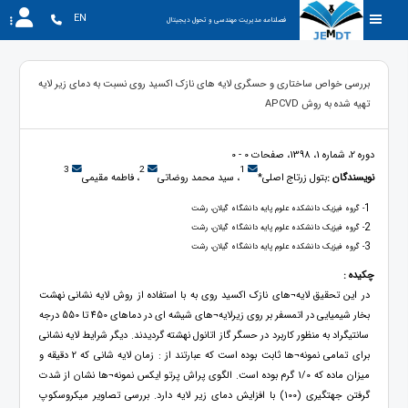
EN
فصلنامه مدیریت مهندسی و تحول دیجیتال
بررسی خواص ساختاری و حسگری لایه های نازک اکسید روی نسبت به دمای زیر لایه
تهیه شده به روش APCVD
دوره 2، شماره 1، 1398، صفحات 0 - 0
3
2
1
نویسندگان :
بتول زرتاج اصلی*
، سید محمد روضاتی
، فاطمه مقیمی
1
- گروه فیزیک دانشکده علوم پایه دانشگاه گیلان، رشت
2
- گروه فیزیک دانشکده علوم پایه دانشگاه گیلان، رشت
3
- گروه فیزیک دانشکده علوم پایه دانشگاه گیلان، رشت
چکیده :
در این تحقیق لایه¬های نازک اکسید روی به با استفاده از روش لایه نشانی نهشت
بخار شیمیایی در اتمسفر بر روی زیرلایه¬های شیشه ای در دماهای 450 تا 550 درجه
سانتیگراد به منظور کاربرد در حسگر گاز اتانول نهشته گردیدند. دیگر شرایط لایه نشانی
برای تمامی نمونه¬ها ثابت بوده است که عبارتند از : زمان لایه شانی که 2 دقیقه و
میزان ماده که 1/0 گرم بوده است. الگوی پراش پرتو ایکس نمونه¬ها نشان از شدت
گرفتن جهتگیری (100) با افزایش دمای زیر لایه دارد. بررسی تصاویر میکروسکوپ