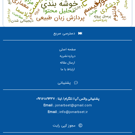
پلی مورفیسم
مزایا
معماری
گردشگری
خوشه بندی
چابکی
پلاسما
فانتوم
تحلیل محتوا
پروژه
هواساز
ارگونومی
برندسازی
صلاحیت
پردازش زبان طبیعی
ایلام
پرسنل پروژه
پتروشیمی
دیجیتالی شدن
دسترسی سریع
صفحه اصلی
درباره نشریه
ارسال مقاله
ارتباط با ما
پشتیبانی
پشتیبانی واتس آپ/ تلگرام/ ایتا : 09216189337
Email :
jonarbset@gmail.com
Email :
info@jonarbset.ir
مجوز کپی رایت