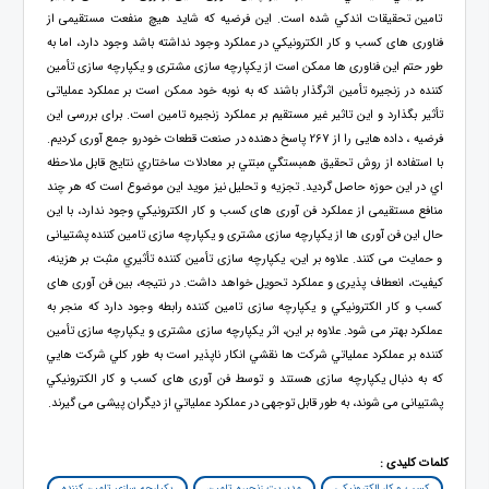
تامین تحقيقات اندكي شده است. این فرضیه که شاید هیچ منفعت مستقیمی از
فناوری های كسب و كار الكترونيكي در عملکرد وجود نداشته باشد وجود دارد، اما به
طور حتم این فناوری ها ممکن است از یکپارچه سازی مشتری و یکپارچه سازی تأمین
کننده در زنجیره تأمین اثرگذار باشند که به نوبه خود ممکن است بر عملکرد عملیاتی
تأثیر بگذارد و اين تاثير غير مستقيم بر عملكرد زنجيره تامين است. برای بررسی اين
فرضیه ، داده هایی را از 267 پاسخ دهنده در صنعت قطعات خودرو جمع آوری کردیم.
با استفاده از روش تحقيق همبستگي مبتني بر معادلات ساختاري نتايج قابل ملاحظه
اي در اين حوزه حاصل گرديد. تجزیه و تحلیل نيز مويد اين موضوع است که هر چند
منافع مستقیمی از عملکرد فن آوری های كسب و كار الكترونيكي وجود ندارد، با این
حال این فن آوری ها از یکپارچه سازی مشتری و یکپارچه سازی تامین کننده پشتیبانی
و حمايت می کنند. علاوه بر این، یکپارچه سازی تأمین کننده تأثیري مثبت بر هزینه،
کیفیت، انعطاف پذیری و عملکرد تحویل خواهد داشت. در نتیجه، بین فن آوری های
كسب و كار الكترونيكي و یکپارچه سازی تامین کننده رابطه وجود دارد که منجر به
عملکرد بهتر می شود. علاوه بر این، اثر یکپارچه سازی مشتری و یکپارچه سازی تأمین
کننده بر عملكرد عملياتي شرکت ها نقشي انكار ناپذير است به طور كلي شركت هايي
که به دنبال یکپارچه سازی هستند و توسط فن آوری های كسب و كار الكترونيكي
پشتیبانی می شوند، به طور قابل توجهی در عملكرد عملياتي از دیگران پیشی می گیرند.
کلمات کلیدی :
كسب و كار الكترونيكي
مدیریت زنجیره تامین
یکپارچه سازی تامین کننده